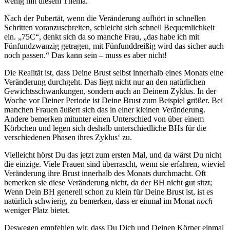
wenig mit diesem Thema.
Nach der Pubertät, wenn die Veränderung aufhört in schnellen
Schritten voranzuschreiten, schleicht sich schnell Bequemlichkeit
ein. „75C“, denkt sich da so manche Frau, „das habe ich mit
Fünfundzwanzig getragen, mit Fünfunddreißig wird das sicher auch
noch passen.“ Das kann sein – muss es aber nicht!
Die Realität ist, dass Deine Brust selbst innerhalb eines Monats eine
Veränderung durchgeht. Das liegt nicht nur an den natürlichen
Gewichtsschwankungen, sondern auch an Deinem Zyklus. In der
Woche vor Deiner Periode ist Deine Brust zum Beispiel größer. Bei
manchen Frauen äußert sich das in einer kleinen Veränderung.
Andere bemerken mitunter einen Unterschied von über einem
Körbchen und legen sich deshalb unterschiedliche BHs für die
verschiedenen Phasen ihres Zyklus‘ zu.
Vielleicht hörst Du das jetzt zum ersten Mal, und da wärst Du nicht
die einzige. Viele Frauen sind überrascht, wenn sie erfahren, wieviel
Veränderung ihre Brust innerhalb des Monats durchmacht. Oft
bemerken sie diese Veränderung nicht, da der BH nicht gut sitzt;
Wenn Dein BH generell schon zu klein für Deine Brust ist, ist es
natürlich schwierig, zu bemerken, dass er einmal im Monat
noch
weniger Platz bietet.
Deswegen empfehlen wir, dass Du Dich und Deinen Körper einmal